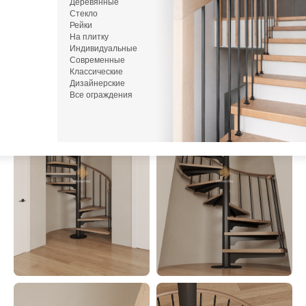
Деревянные
или напишите нам в Telegram / MAX
Стекло
Рейки
На плитку
Фото
До монтажа
Индивидуальные
Современные
Классические
Дизайнерские
Все ограждения
М
zakaz
Пн-С
+7 (93