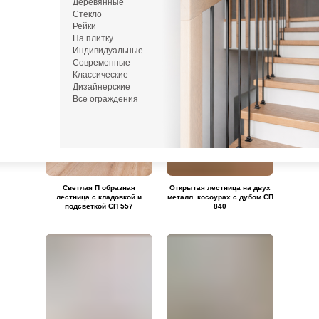
Деревянные
Стекло
Рейки
На плитку
Индивидуальные
Современные
Классические
Дизайнерские
Все ограждения
Светлая П образная
Открытая лестница на двух
лестница с кладовкой и
металл. косоурах с дубом СП
подсветкой СП 557
840