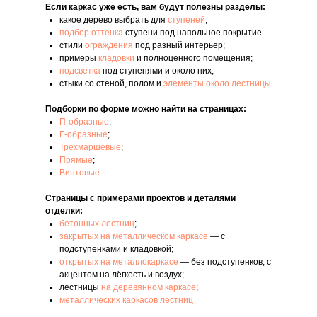
Если каркас уже есть, вам будут полезны разделы:
какое дерево выбрать для
ступеней
;
подбор оттенка
ступени под напольное покрытие
стили
ограждения
под разный интерьер;
примеры
кладовки
и полноценного помещения;
подсветка
под ступенями и около них;
стыки со стеной, полом и
элементы около лестницы
Подборки по форме можно найти на страницах:
П-образные
;
Г-образные
;
Трехмаршевые
;
Прямые
;
Винтовые
.
Страницы с примерами проектов и деталями
отделки:
бетонных лестниц
;
закрытых на металлическом каркасе
— с
подступенками и кладовкой;
открытых на металлокаркасе
— без подступенков, с
акцентом на лёгкость и воздух;
лестницы
на деревянном каркасе
;
металлических каркасов лестниц