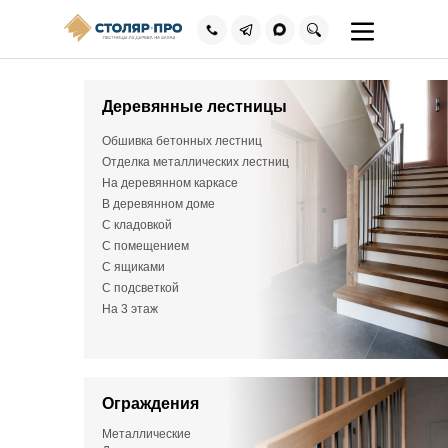
Каталог
Портфолио
Деревянные лестницы
Главная
/
Каталог
/
Портфолио
Этапы работ
Обшивка бетонных лестниц
Замер
Отделка металлических лестниц
Портфолио
На деревянном каркасе
Визуализация
В деревянном доме
Обшиваем бетонные и металлические каркасы
Производство
деревом. Металлокаркасы под полную обшивку и
С кладовкой
лестницы на деревянном каркасе. Изготавливаем и
С помещением
Сроки и опла
Заказать звонок
монтируем лестницы открытого типа - на монокосоуре,
С ящиками
двойном косоуре, на металлической тетиве и
Гарантия
С подсветкой
консольные.
На 3 этаж
Отзывы
Листайте влево
Контакты
ТОП-100
Дизайнерские
С кладовкой
С помещением
Ограждения
Металлические