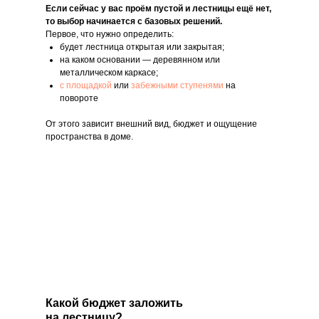
Если сейчас у вас проём пустой и лестницы ещё нет,
то выбор начинается с базовых решений.
Первое, что нужно определить:
будет лестница открытая или закрытая;
на каком основании — деревянном или
металлическом каркасе;
с площадкой
или
забежными ступенями
на
повороте
От этого зависит внешний вид, бюджет и ощущение
пространства в доме.
М
zakaz
Пн-С
+7 (93
Зак
Какой бюджет заложить
на лестницу?