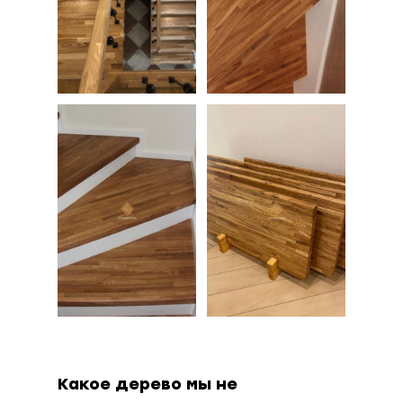
М
zakaz
Пн-С
+7 (93
Зак
Какое дерево мы не