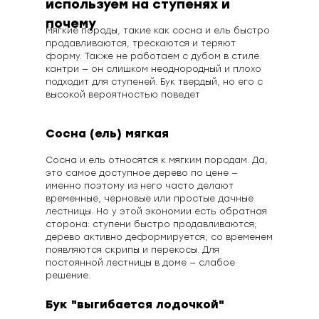
используем на ступенях и
почему
Мягкие породы, такие как сосна и ель быстро
продавливаются, трескаются и теряют
форму. Также не работаем с дубом в стиле
кантри — он слишком неоднородный и плохо
подходит для ступеней. Бук твердый, но его с
высокой вероятностью поведет
Сосна (ель) мягкая
Сосна и ель относятся к мягким породам. Да,
это самое доступное дерево по цене —
именно поэтому из него часто делают
временные, черновые или простые дачные
лестницы. Но у этой экономии есть обратная
сторона: ступени быстро продавливаются;
дерево активно деформируется; со временем
появляются скрипы и перекосы. Для
постоянной лестницы в доме — слабое
решение.
Бук "выгибается лодочкой"