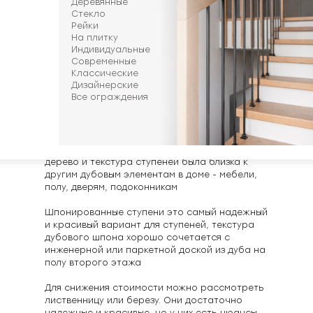
Деревянные
Стекло
Какое дерево выбрать? Отличия
Рейки
На плитку
Сращенный ясень подойдет если нужен
Индивидуальные
надежный вариант для ступеней по
Современные
Классические
минимальной стоимости. Цельноламельный
Дизайнерские
ясень – если нужен однородный и красивый
Все ограждения
внешний вид, но вы не видите разницы в
текстуре дуба и ясеня
Цельноламельный дуб выбирают когда важно
чтобы на ступенях было надежное и красивое
дерево и текстура ступеней была близка к
другим дубовым элементам в доме - мебели,
полу, дверям, подоконникам
Шпонированные ступени это самый надежный
и красивый вариант для ступеней, текстура
дубового шпона хорошо сочетается с
инженерной или паркетной доской из дуба на
полу второго этажа
Для снижения стоимости можно рассмотреть
лиственницу или березу. Они достаточно