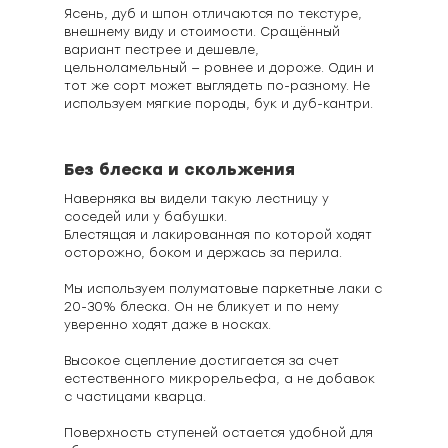
Ясень, дуб и шпон отличаются по текстуре,
внешнему виду и стоимости. Сращённый
вариант пестрее и дешевле,
цельноламельный — ровнее и дороже. Один и
тот же сорт может выглядеть по-разному. Не
используем мягкие породы, бук и дуб-кантри.
Без блеска и скольжения
Наверняка вы видели такую лестницу у
соседей или у бабушки.
Блестящая и лакированная по которой ходят
осторожно, боком и держась за перила.
Мы используем полуматовые паркетные лаки с
20-30% блеска. Он не бликует и по нему
уверенно ходят даже в носках.
Высокое сцепление достигается за счет
естественного микрорельефа, а не добавок
с частицами кварца.
Поверхность ступеней остается удобной для