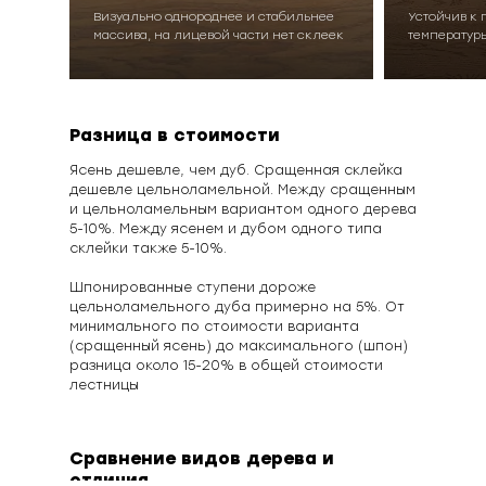
Визуально однороднее и стабильнее
Устойчив к
массива, на лицевой части нет склеек
температур
Разница в стоимости
Ясень дешевле, чем дуб. Сращенная склейка
дешевле цельноламельной. Между сращенным
и цельноламельным вариантом одного дерева
5-10%. Между ясенем и дубом одного типа
склейки также 5-10%.
Шпонированные ступени дороже
цельноламельного дуба примерно на 5%. От
минимального по стоимости варианта
(сращенный ясень) до максимального (шпон)
разница около 15-20% в общей стоимости
лестницы
Сравнение видов дерева и
отличия