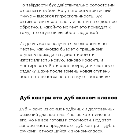
По твёрдости бук действительно сопоставим
с ясенем и дубом. Но у него есть критичный
минус — высокая гигроскопичность. Бук
активно впитывает влагу и почти не отдаёт её
обратно. В какой-то момент это приводит к
тому, что ступень выгибает лодочкой.
И здесь уже не получится «подправить на
месте», как иногда бывает с трещинами:
ступень приходится демонтировать,
изготавливать новую, заново красить и
монтировать. Есть риск повредить чистовую
отделку. Даже после замены новая ступень
часто отличается по оттенку от остальных.
Дуб кантри это дуб эконом класса
Дуб — одно из самых надёжных и долговечных
решений для лестниц. Многие хотят именно
его, но не все готовы к стоимости. Под этот
запрос часто предлагают дуб кантри — дуб с
сучками, относящийся к эконом-классу.