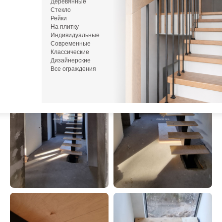
Деревянные
Стекло
или напишите нам в Telegram / MAX
Рейки
На плитку
Индивидуальные
Современные
Классические
Дизайнерские
Все ограждения
М
zakaz
Пн-С
+7 (93