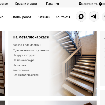
дство
Сроки и оплата
Гарантия
Пн
Москва и МО
ио
Этапы работ
Отзывы
Контакты
На металлокаркасе
Каркасы для лестниц
С деревянными ступенями
Отделка лестницы из бетона с
На двух косоурах
темного цвета в д. Покров, Чех
На монокосоуре
На тетиве
Консольные
Все металлические
Видеообзор лестницы
Ступени из цельноламельного ясеня. Подступенки и п
балясинами и деревянными столбами. На нижнем мар