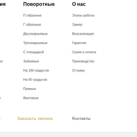
ия
Поворотные
О нас
П образные
Этапы работы
Г образные
Замер
Двухмаршевые
Визуализация
Заказать з
Трехмаршевые
Гарантия
С площадкой
Сроки и оплата
ые
Забежные
Производство
На 180 градусов
Отзывы
На 90 градусов
Прямые
я
Винтовые
5
Заказать звонок
Контакты