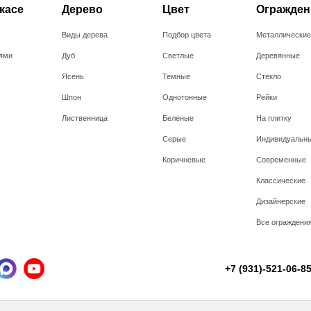
касе
Дерево
Цвет
Огражден
Виды дерева
Подбор цвета
Металлические
ями
Дуб
Светлые
Деревянные
Ясень
Темные
Стекло
Шпон
Однотонные
Рейки
Лиственница
Беленые
На плитку
Серые
Индивидуальн
Коричневые
Современные
Классические
Дизайнерские
Все ограждени
+7 (931)-521-06-8