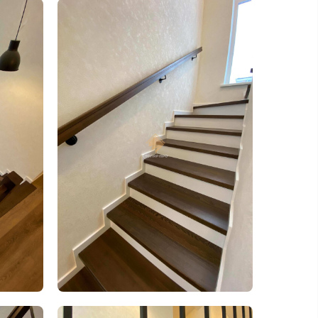
 MAX
езвоним