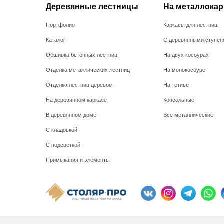
Деревянные лестницы
На металлокар
Портфолио
Каркасы для лестниц
Каталог
С деревянными ступен
Обшивка бетонных лестниц
На двух косоурах
Отделка металлических лестниц
На монокосоуре
Отделка лестниц деревом
На тетиве
На деревянном каркасе
Консольные
В деревянном доме
Все металлические
С кладовкой
С подсветкой
Примыкания и элементы