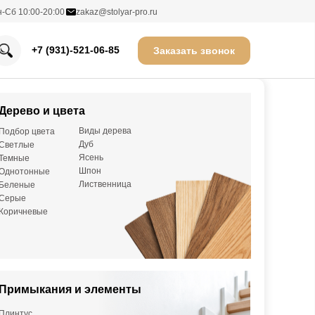
-Сб 10:00-20:00
zakaz@stolyar-pro.ru
Каталог
+7 (931)-521-06-85
Заказать звонок
Портфолио
Этапы работ
Дерево и цвета
Замер
Виды дерева
Подбор цвета
Визуализация
Дуб
Светлые
 забежными ступенями ясенем
Производство
Ясень
Темные
Шпон
Однотонные
ов, СП
730
Сроки и опла
Лиственница
Беленые
Серые
Гарантия
Коричневые
Отзывы
Контакты
линтус из МДФ. Ограждение с металлическими
Примыкания и элементы
ше поручень у стены
Плинтус