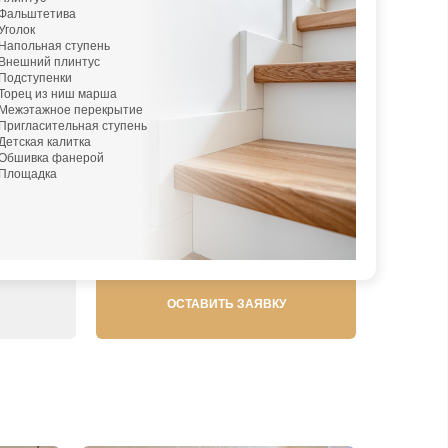
Фальштетива
кой, доставкой, монтажом
Уголок
Напольная ступень
Внешний плинтус
Подступенки
Торец из ниш марша
Межэтажное перекрытие
ак мы быстрее
Пригласительная ступень
Детская калитка
Обшивка фанерой
Площадка
ОСТАВИТЬ ЗАЯВКУ