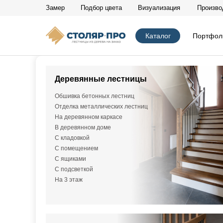
Замер
Подбор цвета
Визуализация
Произво
х закрыть
Каталог
Портфол
Деревянные лестницы
Главная
/
Каталог
/
Портфолио
/
СП 730
Обшивка бетонных лестниц
Отделка металлических лестниц
На деревянном каркасе
В деревянном доме
С кладовкой
С помещением
С ящиками
С подсветкой
На 3 этаж