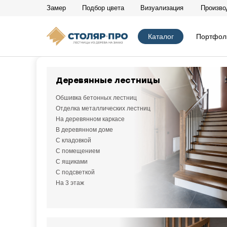
Замер
Подбор цвета
Визуализация
Произво
х закрыть
Каталог
Портфол
Деревянные лестницы
Главная
/
Каталог
/
На двух косоурах
/
СП 893
Обшивка бетонных лестниц
Отделка металлических лестниц
На деревянном каркасе
В деревянном доме
С кладовкой
С помещением
С ящиками
С подсветкой
На 3 этаж