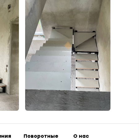
 MAX
езвоним
ения
Поворотные
О нас