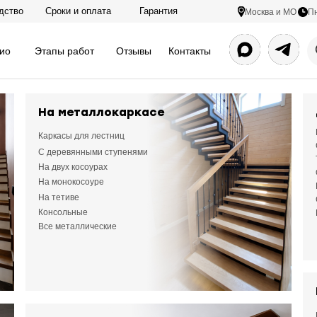
дство
Сроки и оплата
Гарантия
Пн
Москва и МО
ио
Этапы работ
Отзывы
Контакты
На металлокаркасе
Каркасы для лестниц
С деревянными ступенями
Металлокаркас на двух косо
На двух косоурах
На монокосоуре
лестницы в д. Слободищево
На тетиве
Консольные
Все металлические
Металлический каркас лестницы на двух косоурах с з
Поставили временные ступени, стойки убрали в штробы