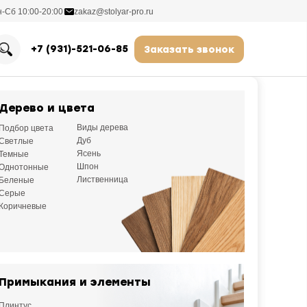
-Сб 10:00-20:00
zakaz@stolyar-pro.ru
Каталог
+7 (931)-521-06-85
Заказать звонок
Портфолио
Этапы раб
Дерево и цвета
Замер
Виды дерева
Подбор цвета
Визуализац
Дуб
Светлые
Производс
Ясень
Темные
урах забежной П-образной
Шпон
Однотонные
Сроки и оп
Лиственница
Беленые
, Дмитров, СП
893
Серые
Гарантия
Коричневые
абежными ступенями. Из профтрубы 100х50х4мм.
Отзывы
 в стенах
Контакты
Примыкания и элементы
Плинтус