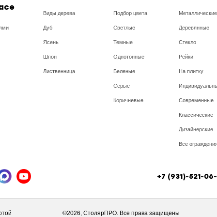
асе
Виды дерева
Подбор цвета
Металлические
ями
Дуб
Светлые
Деревянные
Ясень
Темные
Стекло
Шпон
Однотонные
Рейки
Лиственница
Беленые
На плитку
Серые
Индивидуальн
Коричневые
Современные
Классические
Дизайнерские
Все ограждени
+7 (931)-521-06
ртой
©2026, СтолярПРО. Все права защищены