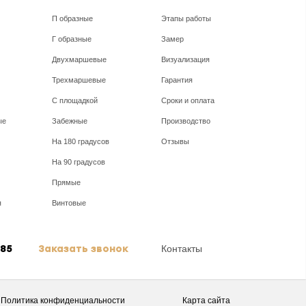
П образные
Этапы работы
Г образные
Замер
+
Двухмаршевые
Визуализация
Трехмаршевые
Гарантия
С площадкой
Сроки и оплата
ые
Забежные
Производство
На 180 градусов
Отзывы
Заказать 
На 90 градусов
Прямые
я
Винтовые
-85
Заказать звонок
Контакты
Политика конфиденциальности
Карта сайта