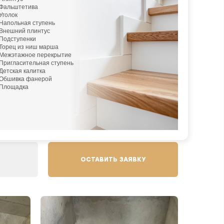
Фальштетива
Уголок
кой, доставкой, монтажом
Напольная ступень
Внешний плинтус
Подступенки
Торец из ниш марша
Межэтажное перекрытие
Пригласительная ступень
ак мы быстрее
Детская калитка
Обшивка фанерой
Площадка
ОСТАВИТЬ ЗАЯВКУ