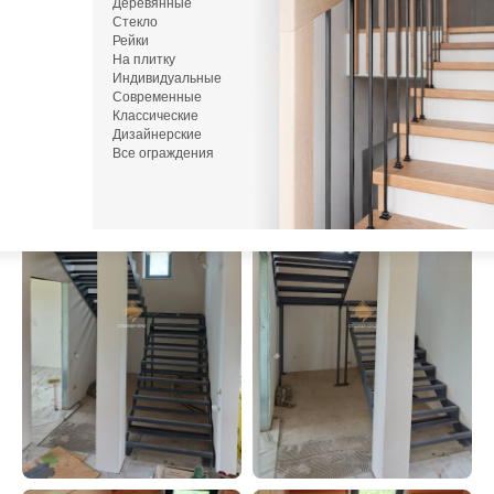
Деревянные
Стекло
или напишите нам в Telegram / MAX
Рейки
На плитку
Индивидуальные
Современные
Фото
После монтажа
Классические
Дизайнерские
Все ограждения