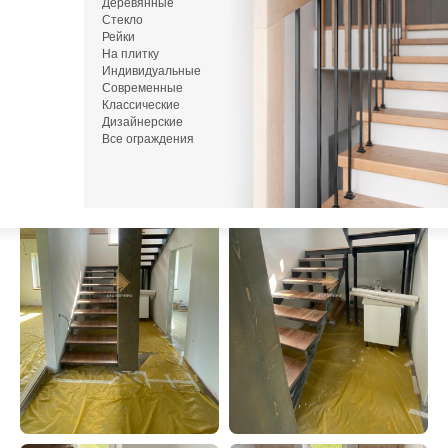
Деревянные
Стекло
или напишите нам в Telegram / MAX
Рейки
На плитку
Индивидуальные
Современные
Фото
После монтажа
Классические
Дизайнерские
Все ограждения